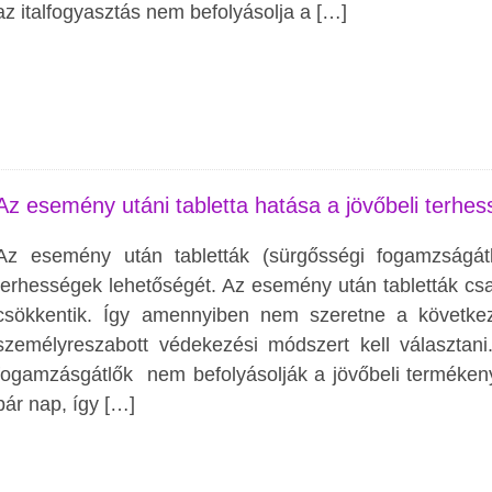
az italfogyasztás nem befolyásolja a […]
Az esemény utáni tabletta hatása a jövőbeli terhes
Az esemény után tabletták (sürgősségi fogamzságátl
terhességek lehetőségét. Az esemény után tabletták csa
csökkentik. Így amennyiben nem szeretne a követke
személyreszabott védekezési módszert kell választani
fogamzásgátlők nem befolyásolják a jövőbeli termékeny
pár nap, így […]