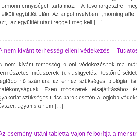
hormonmennyiséget tartalmaz. A levonorgesztrel meg
nélküli együttlét után. Az angol nyelvben „morning after 
azt, az együttlét utáni reggelt meg kell […]
A nem kívánt terhesség elleni védekezés – Tudato
A nem kívánt terhesség elleni védekezésnek ma má
természetes módszerek (ciklusfigyelés, testőmérsékle
legtöbb nő számára az ehhez szükséges biológiai i
hatékonyságúak. Ezen módszerek elsajátításához 
gyakorlat szükséges.Friss párok esetén a legjobb véde
óvszer, ugyanis a nem […]
Az esemény utáni tabletta vajon felborítja a menst