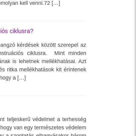
omolyan kell venni.72 […]
ós ciklusra?
hangzó kérdések között szerepel az
struációs ciklusra. Mint minden
nak is lehetnek mellékhatásai. Azt
 ritka mellékhatások kit érintenek
 hogy a […]
ent teljeskerű védelmet a terhesség
t, hogy van egy természetes védelem
ogy a szoptatás elhagyásakor három