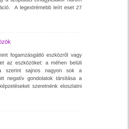
áció. A legextrémebb leírt eset 27
özök
 mint fogamzásgátló eszközről vagy
et az eszközöket: a méhen belüli
ta szerint sajnos nagyon sok a
t negatív gondolatok társítása a
épzeléseket szeretnénk eloszlatni