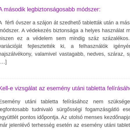
A második legbiztonságosabb módszer:
A férfi óvszer a szájon át szedhető tabletták után a má
módszer. A védekezés biztonsága a helyes használat m
hiszen ez a védelem sem mindig száz százaléko
variációját fejlesztették ki, a felhasználók igén
hajszálvékony, valamivel vastagabb, nedves, száraz, 
[…]
Kell-e vizsgálat az esemény utáni tabletta felírásá
Esemény utáni tabletta felírásához nem szüksége
legfontosabb tudnivaló sürgősségi fogamzásgátló 
együttlét pontos időpontja. Az utolsó menses kezdőnapj
már jelenlévő terhesség esetén az esemény utáni tabl