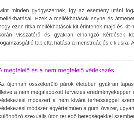
Mint minden gyógyszernek, így az esemény utáni foga
mellékhatásai. Ezek a mellékhatások enyhe és átmenet
hogy ezen ritka mellékhatások kit érintenek majd és kit n
során visszatérő és gyakran elhangzó kérdések k
fogamzásgátló tabletta hatása a menstruációs ciklusra.
A megfelelő és a nem megfelelő védekezés
Az újonnan összekerülő párok életében gyakran tapas
illetve a nem megalapozott tervezés eredményeképpen n
védekezési módszert a nem kívánt terhességgel szemb
védekezési módszer egyértelműen a gumi óvszer, ugyani
különböző szexuális úton terjedő betegségekkel szembe