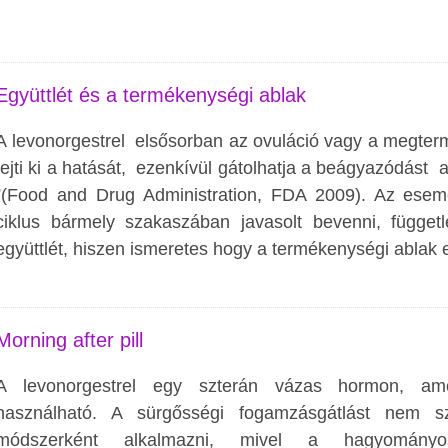
Együttlét és a termékenységi ablak
A levonorgestrel elsősorban az ovuláció vagy a megte
fejti ki a hatását, ezenkívül gátolhatja a beágyazódást
”(Food and Drug Administration, FDA 2009). Az esemé
ciklus bármely szakaszában javasolt bevenni, függetl
együttlét, hiszen ismeretes hogy a termékenységi ablak 
Morning after pill
A levonorgestrel egy szterán vázas hormon, ame
használható. A sürgősségi fogamzásgátlást nem sz
módszerként alkalmazni, mivel a hagyományos