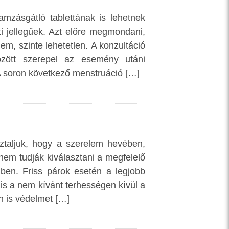
mzásgátló tablettának is lehetnek
i jellegűek. Azt előre megmondani,
em, szinte lehetetlen. A konzultáció
özött szerepel az esemény utáni
 A soron következő menstruáció […]
ztaljuk, hogy a szerelem hevében,
em tudják kiválasztani a megfelelő
en. Friss párok esetén a legjobb
s a nem kívánt terhességen kívül a
n is védelmet […]