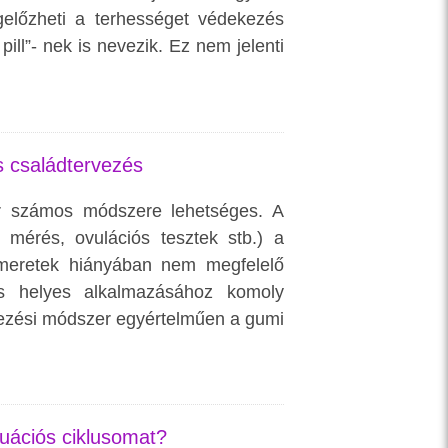
előzheti a terhességet védekezés
pill”- nek is nevezik. Ez nem jelenti
s családtervezés
r számos módszere lehetséges. A
t mérés, ovulációs tesztek stb.) a
smeretek hiányában nem megfelelő
és helyes alkalmazásához komoly
kezési módszer egyértelműen a gumi
ruációs ciklusomat?