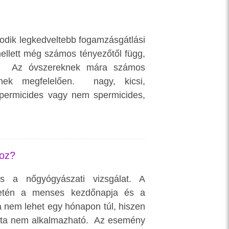
sodik legkedveltebb fogamzásgátlási
ellett még számos tényezőtől függ,
s. Az óvszereknek mára számos
yének megfelelően. nagy, kicsi,
spermicides vagy nem spermicides,
hoz?
s a nőgyógyászati vizsgálat. A
esetén a menses kezdőnapja és a
a nem lehet egy hónapon túl, hiszen
etta nem alkalmazható. Az esemény