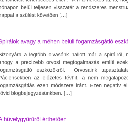
hónapon belül teljesen visszatér a rendszeres menstru
nappal a szülést követően […]
Spirálok avagy a méhen belüli fogamzásgátló eszk
Bizonyára a legtöbb olvasónk hallott már a spirálról,
ahogy a precízebb orvosi megfogalmazás említi ezek
fogamzásgátló eszközökről. Orvosaink tapasztala
Páciensekben az előzetes tévhit, a nem megalapozot
fogamzásgátlás ezen módszere iránt. Ezen negatív elk
rövid blogbejegyzésünkben. […]
A hüvelygyűrűről érthetően