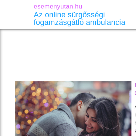
esemenyutan.hu
Az online sürgősségi
fogamzásgátló ambulancia