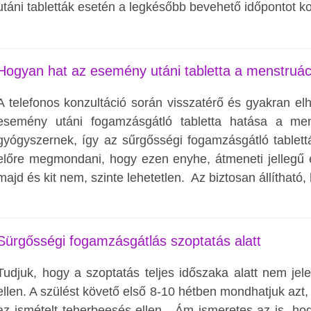
utáni tabletták esetén a legkésőbb bevehető időpontot k
Hogyan hat az esemény utáni tabletta a menstruáci
A telefonos konzultáció során visszatérő és gyakran el
esemény utáni fogamzásgátló tabletta hatása a men
gyógyszernek, így az sűrgősségi fogamzásgátló tablettá
előre megmondani, hogy ezen enyhe, átmeneti jellegű és
majd és kit nem, szinte lehetetlen. Az biztosan állítható,
Sürgősségi fogamzásgátlás szoptatás alatt
Tudjuk, hogy a szoptatás teljes időszaka alatt nem jel
ellen. A szülést követő első 8-10 hétben mondhatjuk az
az ismételt teherbeesés ellen. Ám ismeretes az is, h