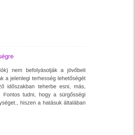
ségre
ók) nem befolyásolják a jövőbeli
k a jelenlegi terhesség lehetőségét
ző időszakban teherbe esni, más,
. Fontos tudni, hogy a sürgősségi
séget., hiszen a hatásuk általában