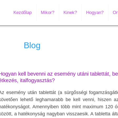
Kezdőlap
Mikor?
Kinek?
Hogyan?
Or
Blog
Hogyan kell bevenni az esemény utáni tablettát, be
étkezés, italfogyasztás?
Az esemény után tablettát (a sürgősségi fogamzásgátló 
követően lehető leghamarabb be kell venni, hiszen az
hatékonyságot. Amennyiben több mint maximum 120 óra 
között, a hatékonyság nagyban visszaesik. A tabletta ál