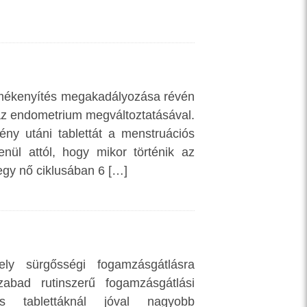
rmékenyítés megakadályozása révén
 az endometrium megváltoztatásával.
ny utáni tablettát a menstruációs
enül attól, hogy mikor történik az
egy nő ciklusában 6 […]
ly sürgősségi fogamzásgátlásra
abad rutinszerű fogamzásgátlási
 tablettáknál jóval nagyobb