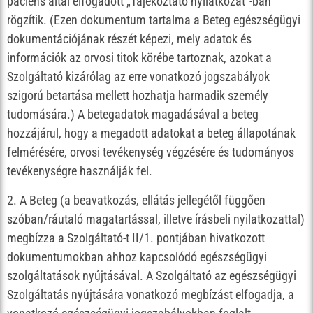
páciens által elfogadott „Tájékoztató nyilatkozat”-ban
rögzítik. (Ezen dokumentum tartalma a Beteg egészségügyi
dokumentációjának részét képezi, mely adatok és
információk az orvosi titok körébe tartoznak, azokat a
Szolgáltató kizárólag az erre vonatkozó jogszabályok
szigorú betartása mellett hozhatja harmadik személy
tudomására.) A betegadatok magadásával a beteg
hozzájárul, hogy a megadott adatokat a beteg állapotának
felmérésére, orvosi tevékenység végzésére és tudományos
tevékenységre használják fel.
2. A Beteg (a beavatkozás, ellátás jellegétől függően
szóban/ráutaló magatartással, illetve írásbeli nyilatkozattal)
megbízza a Szolgáltató-t II/1. pontjában hivatkozott
dokumentumokban ahhoz kapcsolódó egészségügyi
szolgáltatások nyújtásával. A Szolgáltató az egészségügyi
Szolgáltatás nyújtására vonatkozó megbízást elfogadja, a