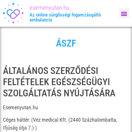
esemenyutan.hu
Megrendelem: 
Az online sürgősségi fogamzásgátló
ambulancia
ÁSZF
ÁLTALÁNOS SZERZŐDÉSI
FELTÉTELEK EGÉSZSÉGÜGYI
SZOLGÁLTATÁS NYÚJTÁSÁRA
Esemenyutan.hu
Céges háttér: (Vez medical Kft. (2440 Százhalombatta,
Ifjúság útja 7.) )