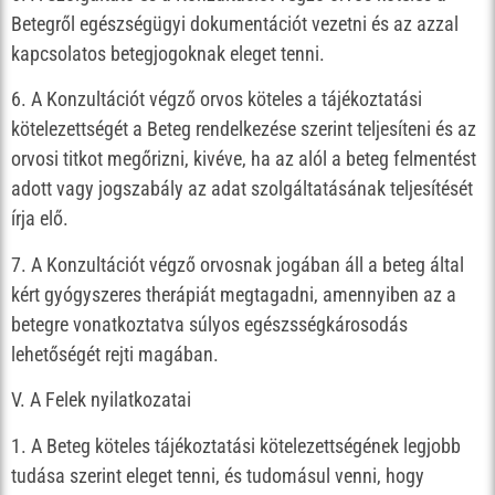
Betegről egészségügyi dokumentációt vezetni és az azzal
kapcsolatos betegjogoknak eleget tenni.
6. A Konzultációt végző orvos köteles a tájékoztatási
kötelezettségét a Beteg rendelkezése szerint teljesíteni és az
orvosi titkot megőrizni, kivéve, ha az alól a beteg felmentést
adott vagy jogszabály az adat szolgáltatásának teljesítését
írja elő.
7. A Konzultációt végző orvosnak jogában áll a beteg által
kért gyógyszeres therápiát megtagadni, amennyiben az a
betegre vonatkoztatva súlyos egészsségkárosodás
lehetőségét rejti magában.
V. A Felek nyilatkozatai
1. A Beteg köteles tájékoztatási kötelezettségének legjobb
tudása szerint eleget tenni, és tudomásul venni, hogy