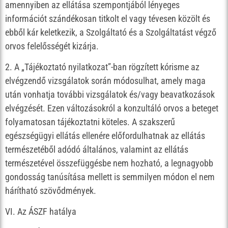
amennyiben az ellátása szempontjából lényeges
információt szándékosan titkolt el vagy tévesen közölt és
ebből kár keletkezik, a Szolgáltató és a Szolgáltatást végző
orvos felelősségét kizárja.
2. A „Tájékoztató nyilatkozat”-ban rögzített kórisme az
elvégzendő vizsgálatok során módosulhat, amely maga
után vonhatja további vizsgálatok és/vagy beavatkozások
elvégzését. Ezen változásokról a konzultáló orvos a beteget
folyamatosan tájékoztatni köteles. A szakszerű
egészségügyi ellátás ellenére előfordulhatnak az ellátás
természetéből adódó általános, valamint az ellátás
természetével összefüggésbe nem hozható, a legnagyobb
gondosság tanúsítása mellett is semmilyen módon el nem
hárítható szövődmények.
VI. Az ÁSZF hatálya