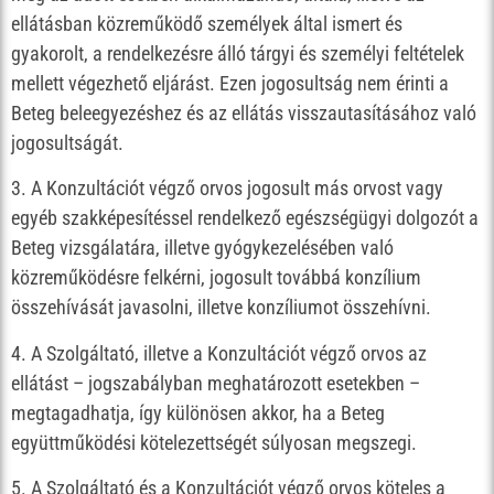
ellátásban közreműködő személyek által ismert és
gyakorolt, a rendelkezésre álló tárgyi és személyi feltételek
mellett végezhető eljárást. Ezen jogosultság nem érinti a
Beteg beleegyezéshez és az ellátás visszautasításához való
jogosultságát.
3. A Konzultációt végző orvos jogosult más orvost vagy
egyéb szakképesítéssel rendelkező egészségügyi dolgozót a
Beteg vizsgálatára, illetve gyógykezelésében való
közreműködésre felkérni, jogosult továbbá konzílium
összehívását javasolni, illetve konzíliumot összehívni.
4. A Szolgáltató, illetve a Konzultációt végző orvos az
ellátást – jogszabályban meghatározott esetekben –
megtagadhatja, így különösen akkor, ha a Beteg
együttműködési kötelezettségét súlyosan megszegi.
5. A Szolgáltató és a Konzultációt végző orvos köteles a