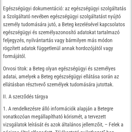
Egészségügyi dokumentáció: az egészségügyi szolgáltatás
a Szolgáltató nevében egészségügyi szolgáltatást nyújtó
személy tudomására jutó, a Beteg kezelésével kapcsolatos
egészségügyi és személyazonosító adatokat tartalmazó
feljegyzés, nyilvántartás vagy bármilyen más módon
rögzített adatok függetlenül annak hordozójától vagy
formájától.
Orvosi titok: a Beteg olyan egészségügyi és személyes
adatai, amelyek a Beteg egészségügyi ellátása során az
ellátásban résztvevő személyek tudomására jutottak.
II. A szerződés tárgya
1. A rendelkezésre álló információk alapján a Betegre
vonatkozóan megállapítható kórismét, a tervezett
vizsgálatok leírását és azok általános jellemzőit, – Felek a