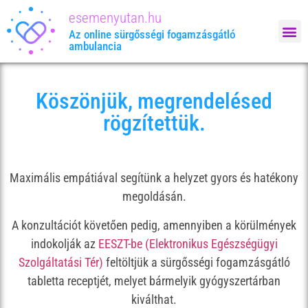
esemenyutan.hu
Megrendelem: 
Az online sürgősségi fogamzásgátló
ambulancia
Köszönjük, megrendelésed
rögzítettük.
Maximális empátiával segítünk a helyzet gyors és hatékony
megoldásán.
A konzultációt követően pedig, amennyiben a körülmények
indokolják az
EESZT-be (Elektronikus Egészségügyi
Szolgáltatási Tér)
feltöltjük a sürgősségi fogamzásgátló
tabletta receptjét, melyet bármelyik gyógyszertárban
kiválthat.