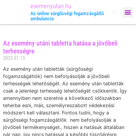
esemenyutan.hu
Megrendelem: 
Az online sürgősségi fogamzásgátló
ambulancia
Az esemény utáni tabletta hatása a jövőbeli
terhességre
2023.01.13.
Az esemény után tabletták (sürgősségi
fogamzságátlók) nem befolyásolják a jövőbeli
terhességek lehetőségét. Az esemény után tabletták
csak a jelenlegi terhesség lehetőségét csökkentik. Így
amennyiben nem szeretne a következő időszakban
teherbe esni, más, személyreszabott védekezési
módszert kell választani. Fontos tudni, hogy a
sürgősségi fogamzásgátlők nem befolyásolják a
jövőbeli termékenységet., hiszen a hatásuk általában
pár nap, így nincs hatással a későbbi tüszőérésre,