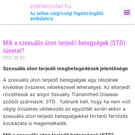
esemenyutan.hu
Megrendelem: 
Az online sürgősségi fogamzásgátló
ambulancia
Mik a szexuális úton terjedő betegségek (STD)
tünetei?
2021.08.02.
Szexuális úton terjedő megbetegedések jelentősége
A szexuális úton terjedő betegségek egy részének
kivédése óvszeres védekezesel lehetséges. Az elterjedt
rövidítésük az angol Sexually Transmitted Disease
szóból származik: STD.
Tudnunk kell, hogy ha nem volt
végig óvszeres védekezés az együttlét során akkor a
szexuális úton terjedő betegségekkel történő fertőzés
kockázata is megemelkedik.
Mik a szexuális úton terjedő betegségek (STD)