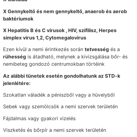
X Gennykeltő és nem gennykeltő, anaerob és aerob
baktériumok
X Hepatitis B és C vírusok , HIV, szifilisz, Herpes
simplex virus 1,2, Cytomegalovirus
Ezen kívül a nemi érintkezés során
tetvesség
és a
rühesség
is átadható, melynek a kivizsgálása bőr- és
nemibeteg gondozó centrumokban törtéink
Az alábbi tünetek esetén gondolhatunk az STD-k
jelenlétére:
Szokatlan váladék a péniszből vagy a hüvelyből
Sebek vagy szemölcsök a nemi szervek területén
Fájdalmas vagy gyakori vizelés
Viszketés és bőrpír a nemi szervek területén