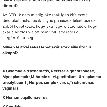
tünetei?
Az STD -k nem mindig okoznak igen kifejezett
tüneteket, néha
csak enyhe panaszok jelentkeznek.
Ebből következik, hogy akár úgy is átadhatók, hogy
akár a hordozó előtt sem volt ismeretes a
megfertőzöttség.
Milyen fertőzéseket lehet akár szexuális úton is
elkapni?
X Chlamydia trachomatis, Neisseria gonorrhoeae,
Mycoplasmák (M.hominis, M.genitalium, Ureaplasma
urealyticum) , Herpes simplex virus,Trichomonas
vaginalis
X Human papillomavírus
X Candida