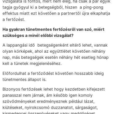
vizsgálata is fontos, mert nem elég, ha csak a pár egyik
tagja gyógyul ki a betegségből, hiszen
a ping-pong
effektus miatt ezt követően a partnertől újra elkaphatja
a fertőzést.
Ha gyakran tünetmentes fertőzésről van szó, miért
szükséges a minél előbbi vizsgálat?
A lappangási idő
betegségenként eltérő lehet, vannak
olyan kórképek, ahol az együttlétet követően néhány
nap, más betegségek esetén néhány hét esetleg hónap
kell a tünetek megjelenéséhez.
Előfordulhat a fertőződést követően hosszabb ideig
tünetmentes állapot is.
Bizonyos fertőzések lehet hogy kezdetben kifejezett
panasszal nem járnak, ám később igen komoly
szövődményeket eredményeznek például lázat,
kiütéseket, nyirokcsomó duzzanatot, sárgaságot,
kismedencei összenövéseket vagy meddőséget.