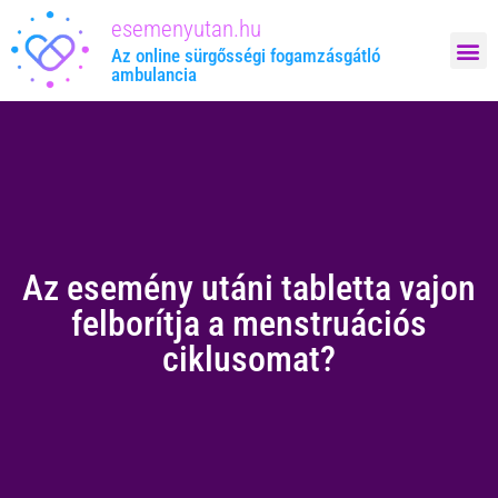
esemenyutan.hu
Megrendelem: 
Az online sürgősségi fogamzásgátló
ambulancia
Az esemény utáni tabletta vajon
felborítja a menstruációs
ciklusomat?