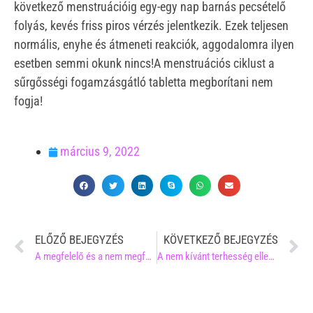
következő menstruációig egy-egy nap barnás pecsételő
folyás, kevés friss piros vérzés jelentkezik. Ezek teljesen
normális, enyhe és átmeneti reakciók, aggodalomra ilyen
esetben semmi okunk nincs!A menstruációs ciklust a
sűrgősségi fogamzásgátló tabletta megborítani nem
fogja!
március 9, 2022
ELŐZŐ BEJEGYZÉS
KÖVETKEZŐ BEJEGYZÉS
A megfelelő és a nem megfelelő védekezés
A nem kívánt terhesség elleni védekezés – Tudatos családtervezés