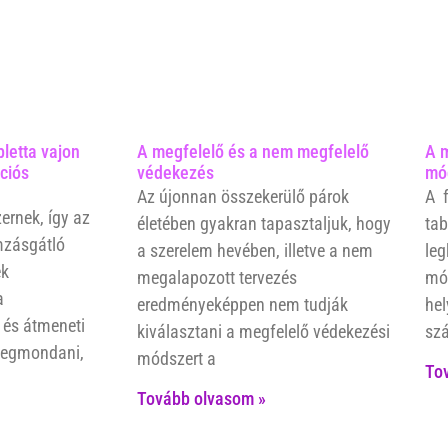
letta vajon
A megfelelő és a nem megfelelő
A 
ciós
védekezés
mó
Az újonnan összekerülő párok
A f
rnek, így az
életében gyakran tapasztaljuk, hogy
tab
mzásgátló
a szerelem hevében, illetve a nem
leg
ek
megalapozott tervezés
mód
a
eredményeképpen nem tudják
hel
 és átmeneti
kiválasztani a megfelelő védekezési
szá
 megmondani,
módszert a
To
Tovább olvasom »