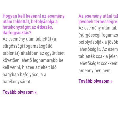
Hogyan kell bevenni az esemény
Az esemény utáni tab
utáni tablettát, befolyásolja a
jövőbeli terhességre
hatékonyságot az étkezés,
Az esemény után tabl
italfogyasztás?
(sürgősségi fogamzs
Az esemény után tablettát (a
befolyásolják a jövőb
sürgősségi fogamzásgátló
lehetőségét. Az ese
tablettát) általában az együttlétet
tabletták csak a jelen
követően lehető leghamarabb be
lehetőségét csökkenti
kell venni, hiszen az eltelt idő
amennyiben nem
nagyban befolyásolja a
Tovább olvasom »
hatékonyságot.
Tovább olvasom »