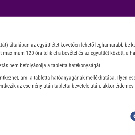
t) általában az együttlétet követően lehető leghamarabb be kell
maximum 120 óra telik el a bevétel és az együttlét között, a 
sztás nem befolyásolja a tabletta hatékonyságát.
ntkezhet, ami a tabletta hatóanyagának mellékhatása. Ilyen eset
entkezik az esemény után tabletta bevétele után, akkor érdemes 