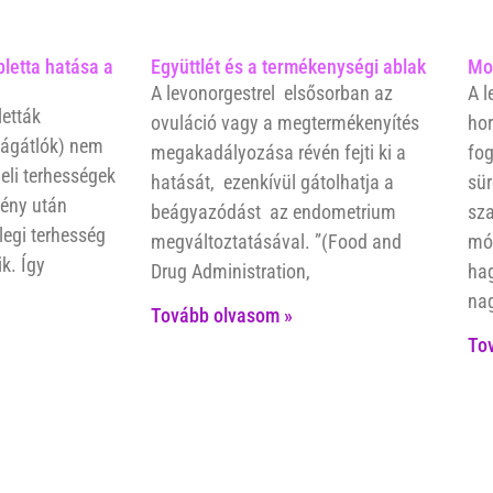
letta hatása a
Együttlét és a termékenységi ablak
Mor
A levonorgestrel elsősorban az
A l
etták
ovuláció vagy a megtermékenyítés
hor
ágátlók) nem
megakadályozása révén fejti ki a
fog
eli terhességek
hatását, ezenkívül gátolhatja a
sü
mény után
beágyazódást az endometrium
sza
legi terhesség
megváltoztatásával. ”(Food and
mód
k. Így
Drug Administration,
hag
na
Tovább olvasom »
To