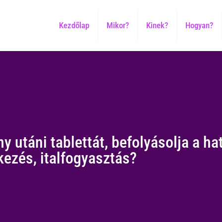
Kezdőlap
Mikor?
Kinek?
Hogyan?
 utáni tablettát, befolyásolja a h
kezés, italfogyasztás?