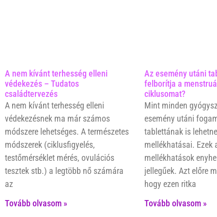
A nem kívánt terhesség elleni
Az esemény utáni tab
védekezés – Tudatos
felborítja a menstruá
családtervezés
ciklusomat?
A nem kívánt terhesség elleni
Mint minden gyógysze
védekezésnek ma már számos
esemény utáni foga
módszere lehetséges. A természetes
tablettának is lehetn
módszerek (ciklusfigyelés,
mellékhatásai. Ezek 
testőmérséklet mérés, ovulációs
mellékhatások enyhe
tesztek stb.) a legtöbb nő számára
jellegűek. Azt előre
az
hogy ezen ritka
Tovább olvasom »
Tovább olvasom »