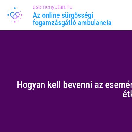
esemenyutan.hu
Az online sürgősségi
fogamzásgátló ambulancia
Hogyan kell bevenni az esemény
ét