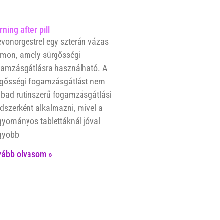
ning after pill
evonorgestrel egy szterán vázas
mon, amely sürgősségi
amzásgátlásra használható. A
rgősségi fogamzásgátlást nem
bad rutinszerű fogamzásgátlási
szerként alkalmazni, mivel a
yományos tablettáknál jóval
gyobb
vább olvasom »