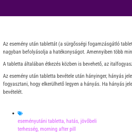
Az esemény után tablettát (a sürgősségi fogamzásgátló tablettá
nagyban befolyásolja a hatékonyságot. Amennyiben több mint 
A tabletta általában étkezés közben is bevehető, az italfogya
Az esemény után tabletta bevétele után hányinger, hányás jele
fogyasztani, hogy elkerülhető legyen a hányás. Ha hányás jel
bevételét.
eseményutáni tabletta
,
hatás
,
jövőbeli
terhesség
,
morning after pill