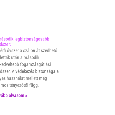
második legbiztonságosabb
dszer:
érfi óvszer a szájon át szedhető
letták után a második
kedveltebb fogamzásgátlási
szer. A védekezés biztonsága a
yes használat mellett még
mos tényezőtől függ,
vább olvasom »