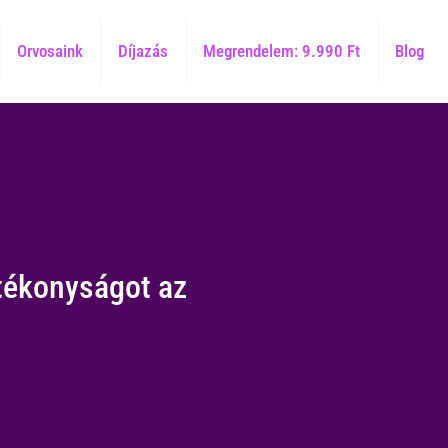
Orvosaink
Díjazás
Megrendelem: 9.990 Ft
Blog
atékonyságot az