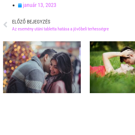
január 13, 2023
ELŐZŐ BEJEGYZÉS
Az esemény utáni tabletta hatása a jövőbeli terhességre