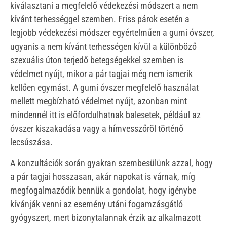
kiválasztani a megfelelő védekezési módszert a nem
kívánt terhességgel szemben. Friss párok esetén a
legjobb védekezési módszer egyértelműen a gumi óvszer,
ugyanis a nem kívánt terhességen kívül a különböző
szexuális úton terjedő betegségekkel szemben is
védelmet nyújt, mikor a pár tagjai még nem ismerik
kellően egymást. A gumi óvszer megfelelő használat
mellett megbízható védelmet nyújt, azonban mint
mindennél itt is előfordulhatnak balesetek, például az
óvszer kiszakadása vagy a hímvesszőröl történő
lecsúszása.
A konzultációk során gyakran szembesülünk azzal, hogy
a pár tagjai hosszasan, akár napokat is várnak, míg
megfogalmazódik bennük a gondolat, hogy igénybe
kívánják venni az esemény utáni fogamzásgátló
gyógyszert, mert bizonytalannak érzik az alkalmazott