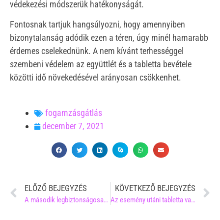
védekezési módszerük hatékonyságát.
Fontosnak tartjuk hangsúlyozni, hogy amennyiben
bizonytalanság adódik ezen a téren, úgy minél hamarabb
érdemes cselekednünk. A nem kívánt terhességgel
szembeni védelem az együttlét és a tabletta bevétele
közötti idő növekedésével arányosan csökkenhet.
fogamzásgátlás
december 7, 2021
ELŐZŐ BEJEGYZÉS
KÖVETKEZŐ BEJEGYZÉS
A második legbiztonságosabb módszer:
Az esemény utáni tabletta vajon felborítja a menstruációs ciklusomat?