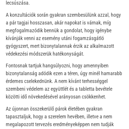
lecsúszása.
A konzultációk során gyakran szembesülünk azzal, hogy
a pár tagjai hosszasan, akár napokat is várnak, míg
megfogalmazódik bennük a gondolat, hogy igénybe
kívánják venni az esemény utáni fogamzásgátló
gyógyszert, mert bizonytalannak érzik az alkalmazott
védekezési módszerük hatékonyságát.
Fontosnak tartjuk hangsúlyozni, hogy amennyiben
bizonytalanság adódik ezen a téren, úgy minél hamarabb
érdemes cselekednünk. A nem kívánt terhességgel
szembeni védelem az együttlét és a tabletta bevétele
közötti idő növekedésével arányosan csökkenhet.
Az újonnan összekerülő párok életében gyakran
tapasztaljuk, hogy a szerelem hevében, illetve a nem
megalapozott tervezés eredményeképpen nem tudják