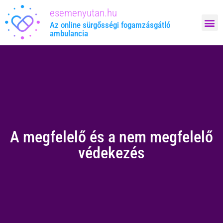
esemenyutan.hu
Megrendelem: 
Az online sürgősségi fogamzásgátló
ambulancia
A megfelelő és a nem megfelelő
védekezés