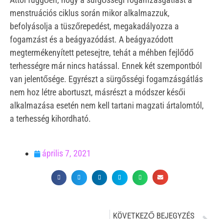
menstruációs ciklus során mikor alkalmazzuk,
befolyásolja a tüszőrepedést, megakadályozza a
fogamzást és a beágyazódást. A beágyazódott
megtermékenyített petesejtre, tehát a méhben fejlődő
terhességre már nincs hatással. Ennek két szempontból
van jelentősége. Egyrészt a sürgősségi fogamzásgátlás
nem hoz létre abortuszt, másrészt a módszer késői
alkalmazása esetén nem kell tartani magzati ártalomtól,
a terhesség kihordható.
április 7, 2021
KÖVETKEZŐ BEJEGYZÉS