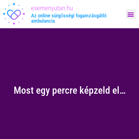
esemenyutan.hu
Megrendelem: 
Az online sürgősségi fogamzásgátló
ambulancia
Most egy percre képzeld el…