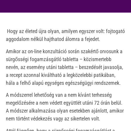
Hogy az életed újra olyan, amilyen egyszer volt: fojtogató
aggodalom nélkül hajthatod álomra a fejedet.
Amikor az on-line konzultáció során szakértő orvosunk a
sürgősségi fogamzásgátló tabletta – közismertebb
nevén, az esemény utáni tabletta – beszedését javasolja,
a recept azonnal kiváltható a legközelebbi patikában,
hála a felhő alapú egységes egészségügyi rendszernek.
A módszerrel lehetőség van a nem kívánt terhesség
megelőzésére a nem védett együttlét utáni 72 órán belül.
A módszer alkalmazása olyan esetekben ajánlott, amikor
nem történt védekezés vagy az sikertelen volt.
Attól függően, hogy a sürgősségi fogamzásgátlást a