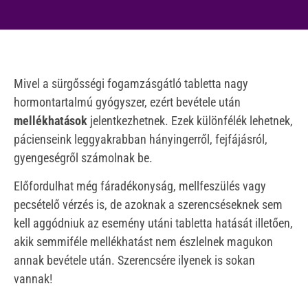
Mivel a sürgősségi fogamzásgátló tabletta nagy
hormontartalmú gyógyszer, ezért bevétele után
mellékhatások
jelentkezhetnek. Ezek különfélék lehetnek,
pácienseink leggyakrabban hányingerről, fejfájásról,
gyengeségről számolnak be.
Előfordulhat még fáradékonyság, mellfeszülés vagy
pecsételő vérzés is, de azoknak a szerencséseknek sem
kell aggódniuk az esemény utáni tabletta hatását illetően,
akik semmiféle mellékhatást nem észlelnek magukon
annak bevétele után. Szerencsére ilyenek is sokan
vannak!