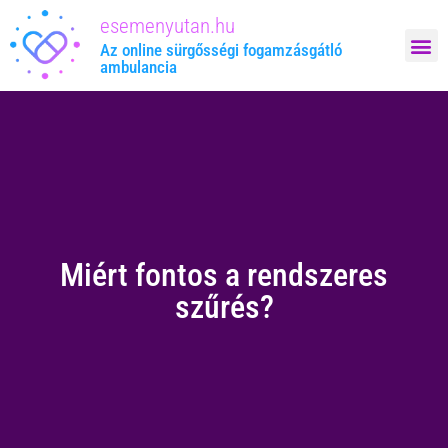
esemenyutan.hu
Megrendelem: 
Az online sürgősségi fogamzásgátló
ambulancia
Miért fontos a rendszeres
szűrés?