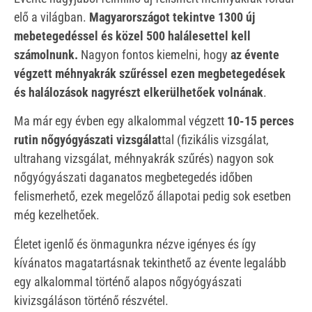
elő a világban.
Magyarországot tekintve 1300 új
mebetegedéssel és közel 500 halálesettel kell
számolnunk.
Nagyon fontos kiemelni, hogy
az évente
végzett méhnyakrák szűréssel ezen megbetegedések
és halálozások nagyrészt elkerülhetőek
volnának
.
Ma már egy évben egy alkalommal végzett
10-15 perces
rutin nőgyógyászati vizsgálat
tal (fizikális vizsgálat,
ultrahang vizsgálat, méhnyakrák szűrés) nagyon sok
nőgyógyászati daganatos megbetegedés időben
felismerhető, ezek megelőző állapotai pedig sok esetben
még kezelhetőek.
Életet igenlő és önmagunkra nézve igényes és így
kívánatos magatartásnak tekinthető az évente legalább
egy alkalommal történő alapos nőgyógyászati
kivizsgáláson történő részvétel.