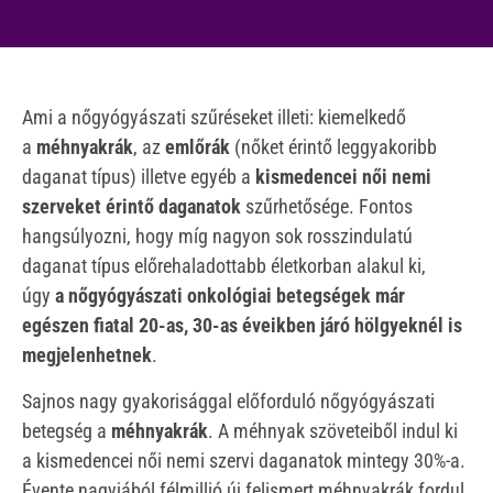
Ami a nőgyógyászati szűréseket illeti: kiemelkedő
a
méhnyakrák
, az
emlőrák
(nőket érintő leggyakoribb
daganat típus) illetve egyéb a
kismedencei női nemi
szerveket érintő daganatok
szűrhetősége. Fontos
hangsúlyozni, hogy míg nagyon sok rosszindulatú
daganat típus előrehaladottabb életkorban alakul ki,
úgy
a nőgyógyászati onkológiai betegségek már
egészen fiatal 20-as, 30-as éveikben járó hölgyeknél is
megjelenhetnek
.
Sajnos nagy gyakorisággal előforduló nőgyógyászati
betegség a
méhnyakrák
. A méhnyak szöveteiből indul ki
a kismedencei női nemi szervi daganatok mintegy 30%-a.
Évente nagyjából félmillió új felismert méhnyakrák fordul